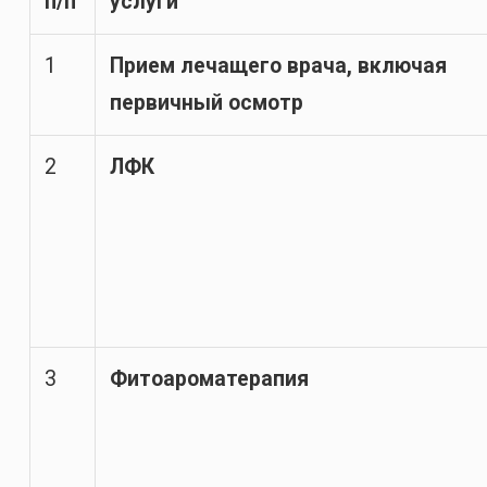
п/п
услуги
1
Прием лечащего врача, включая
первичный осмотр
2
ЛФК
3
Фитоароматерапия