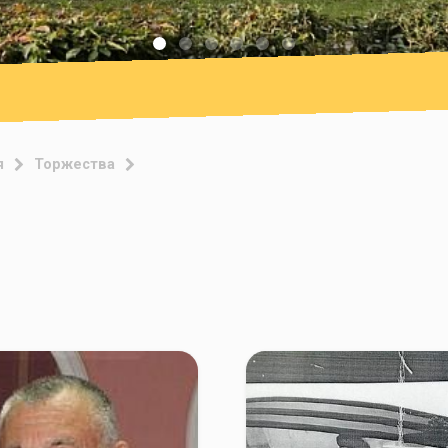
я
Торжества