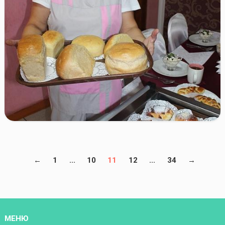
←
1
...
10
11
12
...
34
→
МЕНЮ