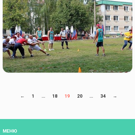
←
1
...
18
19
20
...
34
→
МЕНЮ