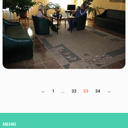
←
1
...
32
33
34
→
МЕНЮ