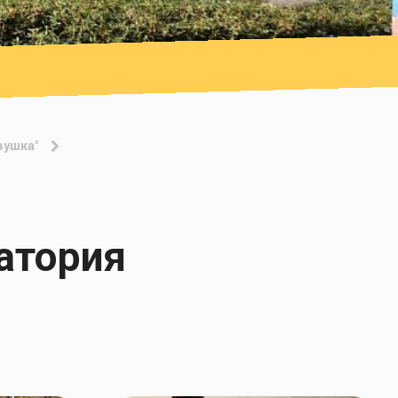
вушка"
атория