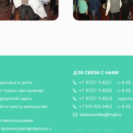
ДЛЯ СВЯЗИ С НАМИ
зрослые и дети,
+7 47231 5-8221 - с 8-00 
 только при наличии
+7 47231 5-8220 - с 8-00 
урортной карты
+7 47231 5-8224 - кругло
 по месту жительства.
+7 910 325-0462 - с 8-00 
dubravuchka@mail.ru
отивопоказания,
проконсультироваться с