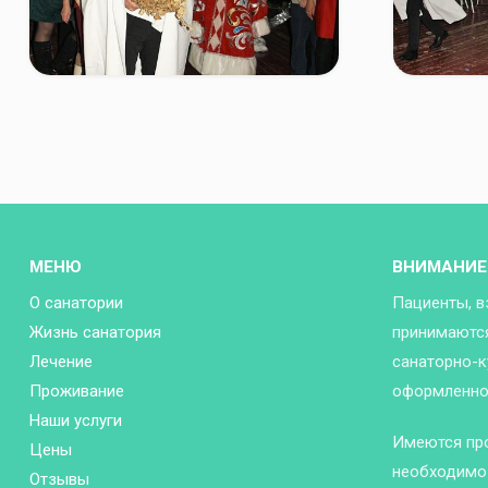
МЕНЮ
ВНИМАНИЕ
О санатории
Пациенты, в
Жизнь санатория
принимаются
Лечение
санаторно-к
Проживание
оформленной
Наши услуги
Имеются пр
Цены
необходимо 
Отзывы