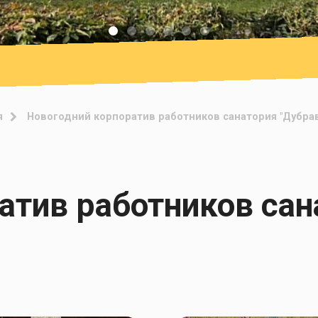
я
Новогодний корпоратив работников санатория "Дубра
атив работников сан