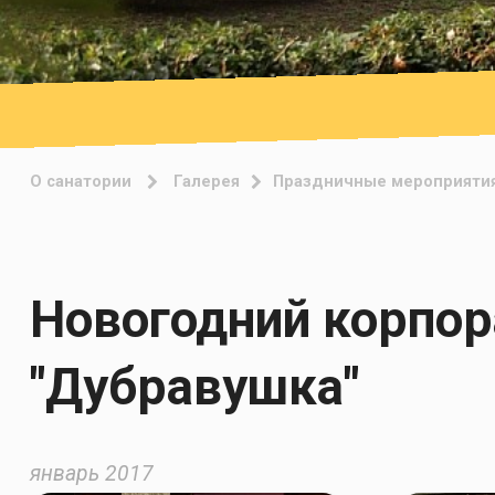
О санатории
Галерея
Праздничные мероприяти
Новогодний корпор
"Дубравушка"
январь 2017