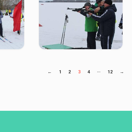
...
←
1
2
3
4
12
→