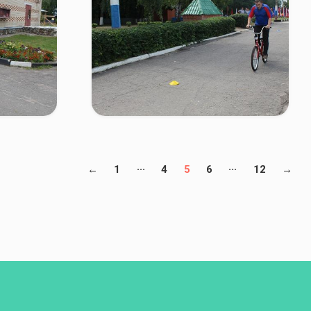
...
...
←
1
4
5
6
12
→