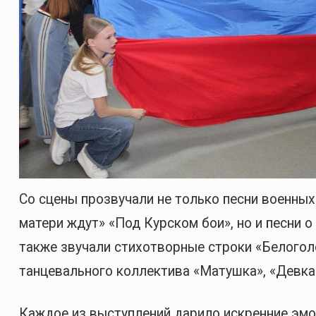
Со сцены прозвучали не только песни военных 
матери ждут» «Под Курском бои», но и песни о
также звучали стихотворные строки «Белогол
танцевального коллектива «Матушка», «Девка п
Каждое из выступлений дарило искренние эмо