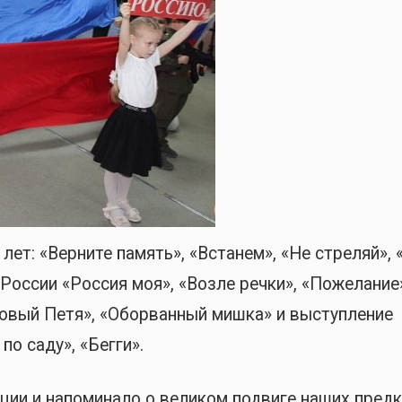
лет: «Верните память», «Встанем», «Не стреляй», 
 России «Россия моя», «Возле речки», «Пожелание»
овый Петя», «Оборванный мишка» и выступление
о саду», «Бегги».
ции и напоминало о великом подвиге наших пред