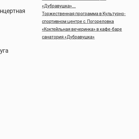
«Дубравушка»….
онцертная
Торжественная программа в Культурно-
спортивном центре с. Погореловка
«Коктейльная вечеринка» в кафе-баре
санатория «Дубравушка»
уга