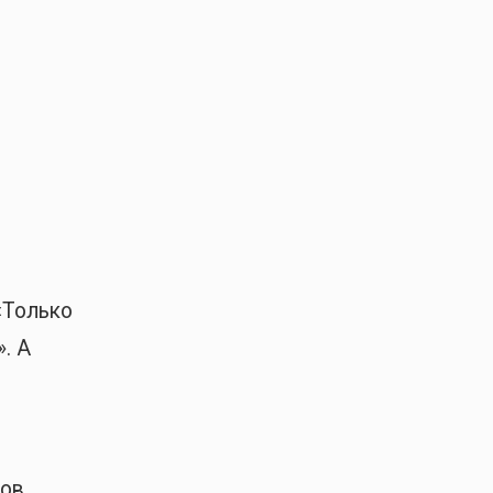
«Только
. А
ков.