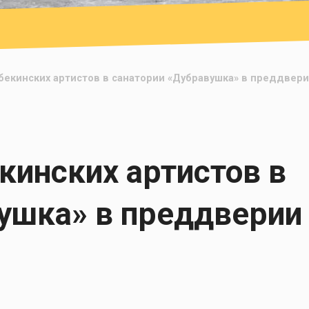
екинских артистов в санатории «Дубравушка» в преддвери
инских артистов в
ушка» в преддверии 