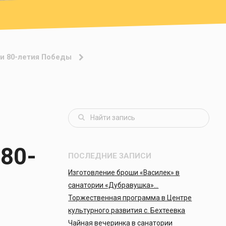
и 80-летия Победы
80-
ПОСЛЕДНИЕ ЗАПИСИ
Изготовление броши «Василек» в
санатории «Дубравушка»…
Торжественная программа в Центре
культурного развития с. Бехтеевка
Чайная вечеринка в санатории