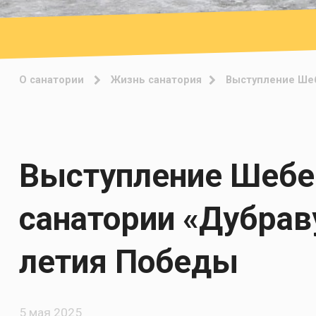
О санатории
Жизнь санатория
Выступление Шеб
Выступление Шебек
санатории «Дубрав
летия Победы
5 мая 2025