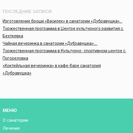
ПОСЛЕДНИЕ ЗАПИСИ
Изготовление броши «Василек» в санатории «Дубравушка»…
Торжественная программа в Центре культурного развития с.
Бехтеевка
Чайная вечеринка в санатории «Дубравушка»….
Торжественная программа в Культурно- спортивном центре с.
Погореловка
«Коктейльная вечеринка» в кафе-баре санатория
«Дубравушка»
МЕНЮ
О санатории
Лечение