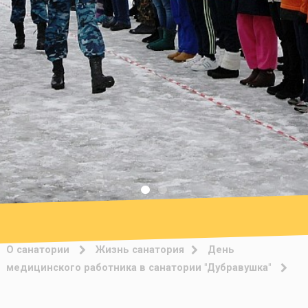
О санатории
Жизнь санатория
День
медицинского работника в санатории "Дубравушка"