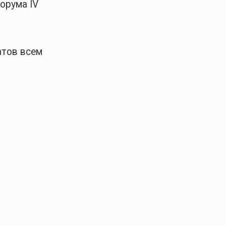
орума IV
атов всем