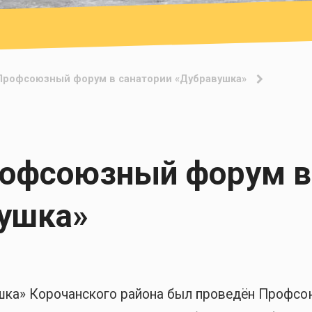
Профсоюзный форум в санатории «Дубравушка»
офсоюзный форум в
вушка»
вушка» Корочанского района был проведён Профс