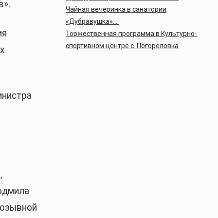
в».
Чайная вечеринка в санатории
«Дубравушка»….
ия
Торжественная программа в Культурно-
спортивном центре с. Погореловка
х
инистра
,
юдмила
позывной