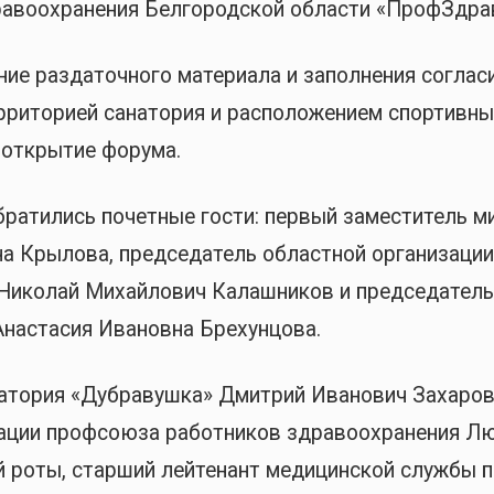
авоохранения Белгородской области «ПрофЗдра
ение раздаточного материала и заполнения соглас
ерриторией санатория и расположением спортивны
 открытие форума.
ратились почетные гости: первый заместитель м
а Крылова, председатель областной организации
Николай Михайлович Калашников и председатель
Анастасия Ивановна Брехунцова.
натория «Дубравушка» Дмитрий Иванович Захаров
зации профсоюза работников здравоохранения Л
й роты, старший лейтенант медицинской службы 