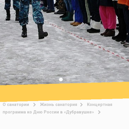
О санатории
Жизнь санатория
Концертная
программа ко Дню России в «Дубравушке»