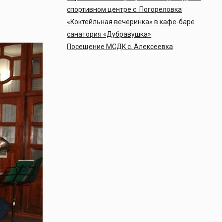
о
спортивном центре с. Погореловка
«Коктейльная вечеринка» в кафе-баре
санатория «Дубравушка»
Посещение МСДК с. Алексеевка