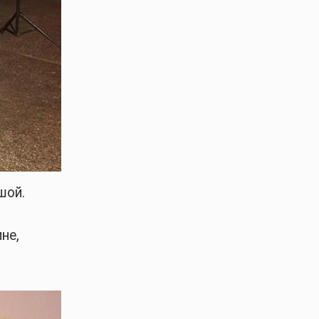
шой.
не,