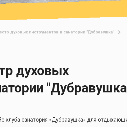
естр духовых инструментов в санатории "Дубравушка"
тр духовых
натории "Дубравушка
ойе клуба санатория «Дубравушка» для отдыхающ