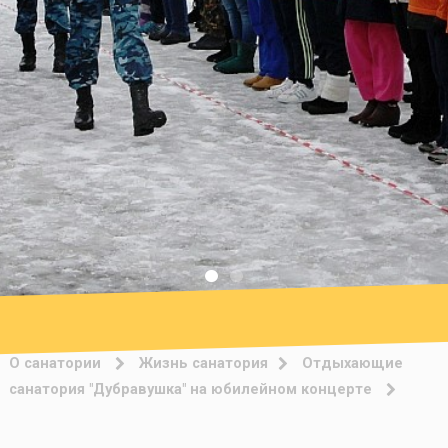
О санатории
Жизнь санатория
Отдыхающие
санатория "Дубравушка" на юбилейном концерте