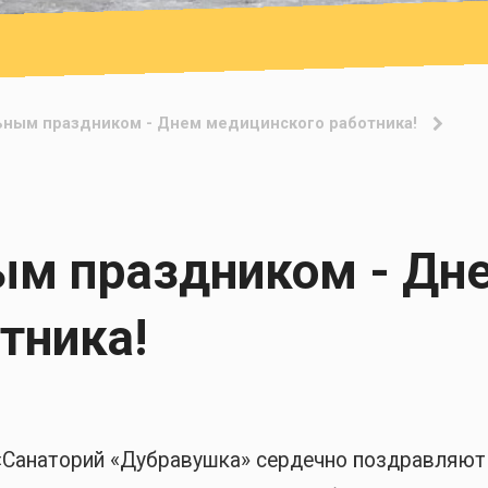
ным праздником - Днем медицинского работника!
ым праздником - Дн
тника!
«Санаторий «Дубравушка» сердечно поздравляют