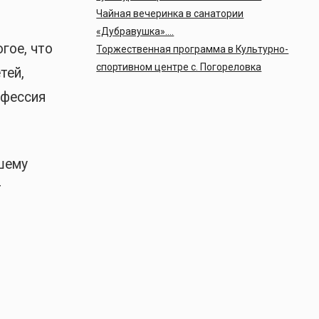
Чайная вечеринка в санатории
«Дубравушка»….
гое, что
Торжественная программа в Культурно-
спортивном центре с. Погореловка
тей,
офессия
шему
т