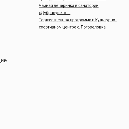
Чайная вечеринка в санатории
«Дубравушка»….
Торжественная программа в Культурно-
спортивном центре с. Погореловка
щие