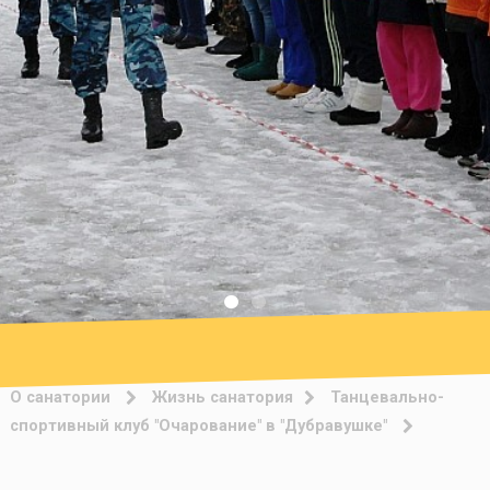
О санатории
Жизнь санатория
Танцевально-
спортивный клуб "Очарование" в "Дубравушке"