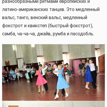
разнообразными ритмами европейских и
латино-американских танцев. Это медленный
вальс, танго, венский вальс, медленный
фокстрот и квикстеп (быстрый фокстрот),
самба, ча-ча-ча, джайв, румба и пасодобль.