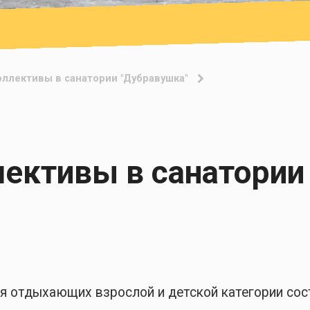
ллективы в санатории "Дубравушка"
ективы в санатории
ля отдыхающих взрослой и детской категории со