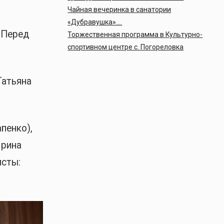
Чайная вечеринка в санатории
«Дубравушка»….
 Перед
Торжественная программа в Культурно-
спортивном центре с. Погореловка
Татьяна
пенко),
Ирина
исты: