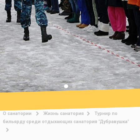
О санатории
Жизнь санатория
Турнир по
бильярду среди отдыхающих санатория "Дубравушка"