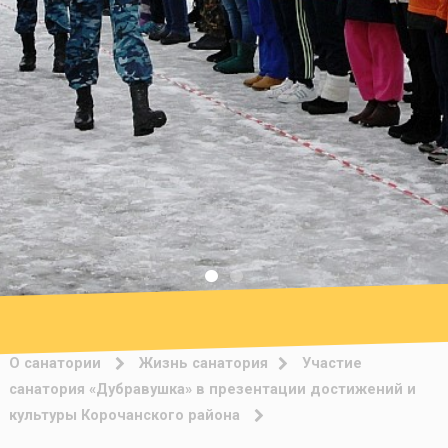
О санатории
Жизнь санатория
Участие
санатория «Дубравушка» в презентации достижений и
культуры Корочанского района