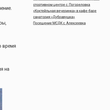
спортивном центре с. Погореловка
ение.
«Коктейльная вечеринка» в кафе-баре
санатория «Дубравушка»
ры,
Посещение МСДК с. Алексеевка
о время
я на