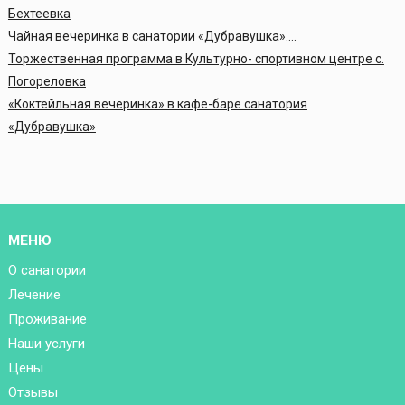
Бехтеевка
Чайная вечеринка в санатории «Дубравушка»….
Торжественная программа в Культурно- спортивном центре с.
Погореловка
«Коктейльная вечеринка» в кафе-баре санатория
«Дубравушка»
МЕНЮ
О санатории
Лечение
Проживание
Наши услуги
Цены
Отзывы