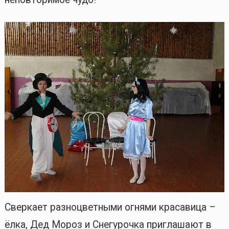
Сверкает разноцветными огнями красавица –
ёлка, Дед Мороз и Снегурочка приглашают в