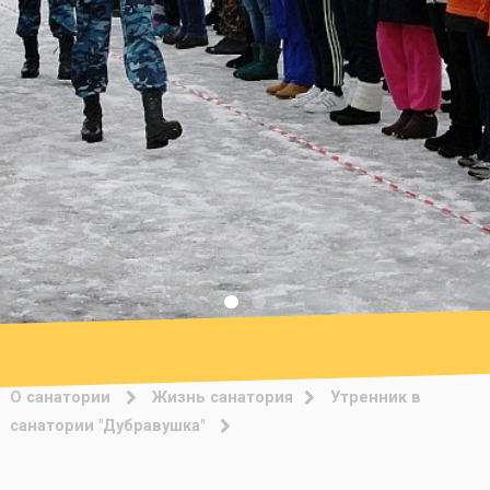
О санатории
Жизнь санатория
Утренник в
санатории "Дубравушка"