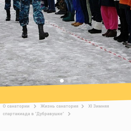
О санатории
Жизнь санатория
XI Зимняя
спартакиада в "Дубравушке"