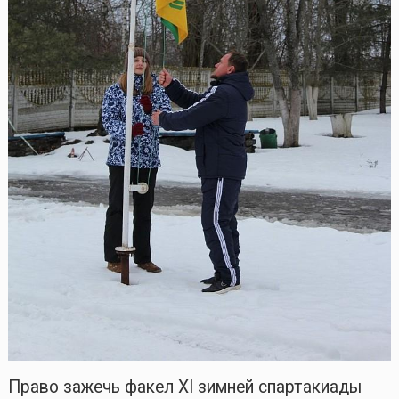
Право зажечь факел XI зимней спартакиады